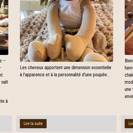
te –
Bien
Les cheveux apportent une dimension essentielle
–
havr
à l'apparence et à la personnalité d'une poupée...
t.
chal
 naît
mode
une 
envi
nte à
Lire la suite
Lir